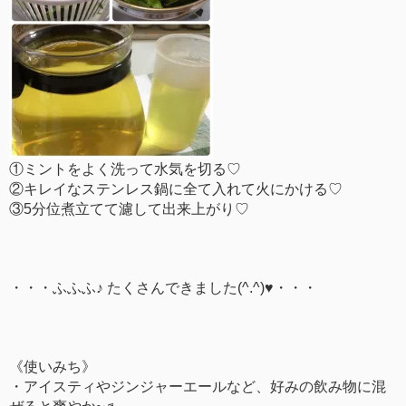
①ミントをよく洗って水気を切る♡
②キレイなステンレス鍋に全て入れて火にかける♡
③5分位煮立てて濾して出来上がり♡
・・・ふふふ♪ たくさんできました(^.^)♥・・・
《使いみち》
・アイスティやジンジャーエールなど、好みの飲み物に混
ぜると爽やか~♬