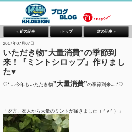
« 前の記事
↑トップ
次の記事 »
2017年07月07日
いただき物”大量消費”の季節到
来！『ミントシロップ』作りまし
た♥
”大量消費”
♡*:.｡.今年もいただき物
の季節到来.｡.:*♡
「夕方、友人から大量のミントが届きました（＾ν＾）」