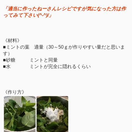
「適当に作ったねーさんレシピですが気になった方は作
ってみて下さい(^-^)/」
《材料》
■ミントの葉 適量（30～50ｇが作りやすい量だと思いま
す）
■砂糖 ミントと同量
■水 ミントが完全に隠れるくらい
《作り方》