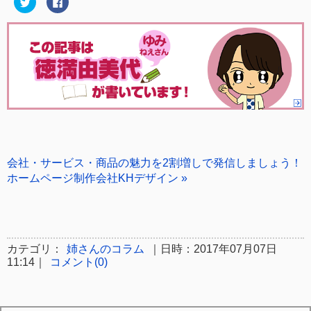
リ
で
ッ
共
ク
有
し
す
て
る
Twitter
に
で
は
共
ク
有
リ
(新
ッ
し
ク
い
し
ウ
て
ィ
く
ン
だ
ド
さ
ウ
い
で
(新
開
し
会社・サービス・商品の魅力を2割増しで発信しましょう！
き
い
ま
ウ
ホームページ制作会社KHデザイン »
す)
ィ
ン
ド
ウ
で
開
き
ま
カテゴリ：
姉さんのコラム
｜日時：2017年07月07日
す)
11:14｜
コメント(0)