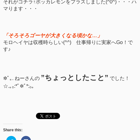
それがコチラ↑ポッカレモンをプラスしました(^0^)・・・ハ
マります・・・
「そろそろゴーヤが大きくなる頃かな…」
モロヘイヤは収穫時らしい(^^) 仕事帰りに実家へGo！で
す♪
”ちょっとしたこと”
✲ﾟ｡. ねーさんの
でした！
☆.｡₀:*ﾟ✲ﾟ*:₀｡
Share this:
ク
Facebook