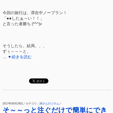
今回の旅行は、滞在中ノープラン！
「●●したぁ～い！！」
と言った者勝ち (*^^)v
そうしたら、結局、、、
ずぅ～～～と、
…
▼続きを読む
2017年08月28日／カテゴリ：
姉さんのコラム
／
そ～～っと注ぐだけで簡単にでき