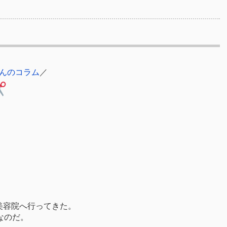
んのコラム
／
美容院へ行ってきた。
なのだ。