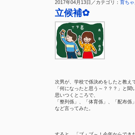
2017年04月13日／カテゴリ：
育ちゃ
立候補✿
次男が、学校で係決めをしたと教え
「何になったと思う～？？？」と聞
思いつくところで、
「整列係」、「体育係」、「配布係
など言ってみた。
すると、「ブ・ブ～！今年からでき