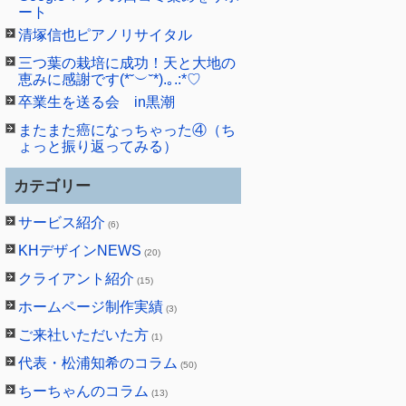
ート
清塚信也ピアノリサイタル
三つ葉の栽培に成功！天と大地の
恵みに感謝です(*˘︶˘*).｡.:*♡
卒業生を送る会 in黒潮
またまた癌になっちゃった④（ち
ょっと振り返ってみる）
カテゴリー
サービス紹介
(6)
KHデザインNEWS
(20)
クライアント紹介
(15)
ホームページ制作実績
(3)
ご来社いただいた方
(1)
代表・松浦知希のコラム
(50)
ちーちゃんのコラム
(13)