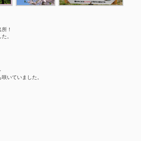
名所！
した。
～
も咲いていました。