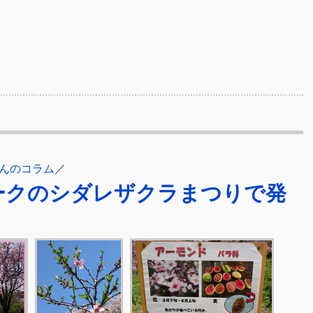
んのコラム
／
ークのシダレザクラまつりで発