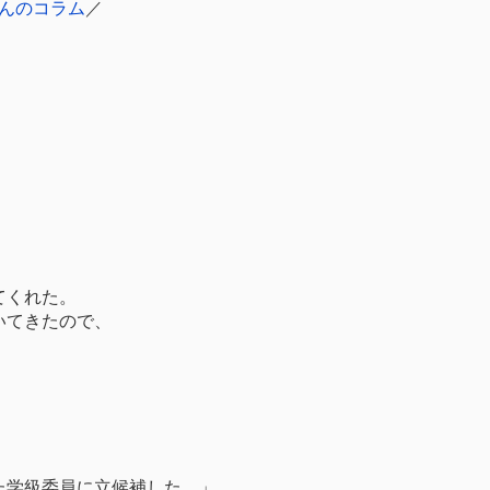
んのコラム
／
てくれた。
いてきたので、
」
た学級委員に立候補した。」