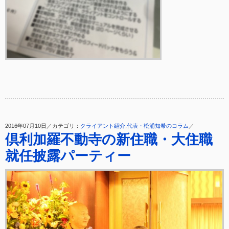
2016年07月10日／カテゴリ：
クライアント紹介
,
代表・松浦知希のコラム
／
倶利加羅不動寺の新住職・大住職
就任披露パーティー