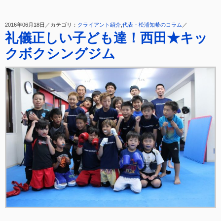
2016年06月18日／カテゴリ：
クライアント紹介
,
代表・松浦知希のコラム
／
礼儀正しい子ども達！西田★キッ
クボクシングジム