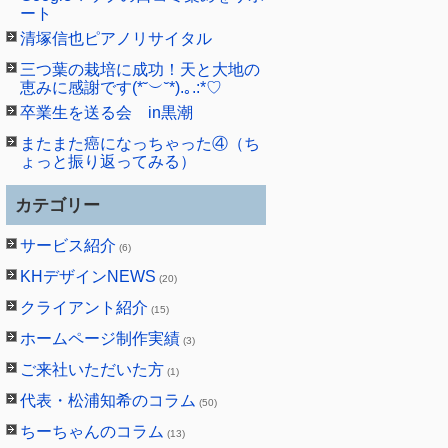
ート
清塚信也ピアノリサイタル
三つ葉の栽培に成功！天と大地の
恵みに感謝です(*˘︶˘*).｡.:*♡
卒業生を送る会 in黒潮
またまた癌になっちゃった④（ち
ょっと振り返ってみる）
カテゴリー
サービス紹介
(6)
KHデザインNEWS
(20)
クライアント紹介
(15)
ホームページ制作実績
(3)
ご来社いただいた方
(1)
代表・松浦知希のコラム
(50)
ちーちゃんのコラム
(13)