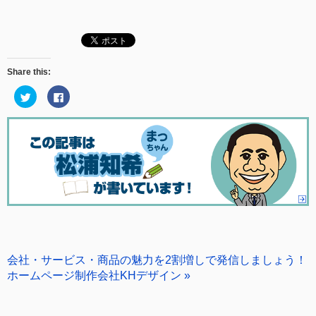
Share this:
ク
Facebook
リ
で
ッ
共
ク
有
し
す
て
る
Twitter
に
で
は
共
ク
有
リ
(新
ッ
し
ク
い
し
ウ
て
ィ
く
ン
だ
ド
さ
ウ
い
で
(新
開
し
会社・サービス・商品の魅力を2割増しで発信しましょう！
き
い
ま
ウ
ホームページ制作会社KHデザイン »
す)
ィ
ン
ド
ウ
で