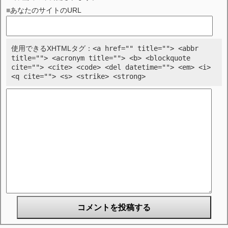
■あなたのサイトのURL
<a href="" title=""> <abbr
使用できるXHTMLタグ：
title=""> <acronym title=""> <b> <blockquote
cite=""> <cite> <code> <del datetime=""> <em> <i>
<q cite=""> <s> <strike> <strong>