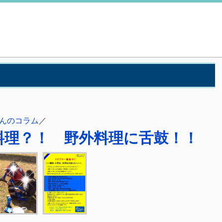
んのコラム
／
料理？！ 野外料理に舌鼓！！