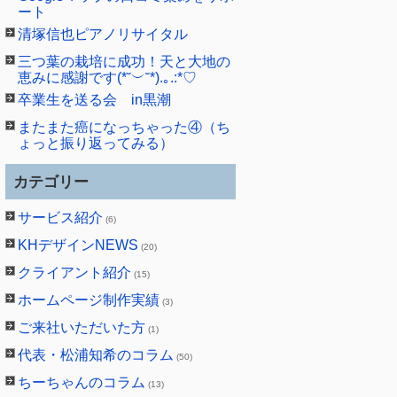
ート
清塚信也ピアノリサイタル
三つ葉の栽培に成功！天と大地の
恵みに感謝です(*˘︶˘*).｡.:*♡
卒業生を送る会 in黒潮
またまた癌になっちゃった④（ち
ょっと振り返ってみる）
カテゴリー
サービス紹介
(6)
KHデザインNEWS
(20)
クライアント紹介
(15)
ホームページ制作実績
(3)
ご来社いただいた方
(1)
代表・松浦知希のコラム
(50)
ちーちゃんのコラム
(13)