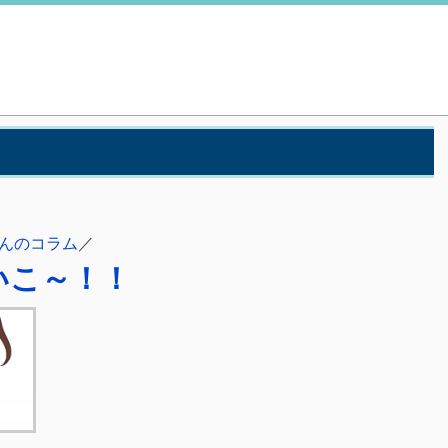
んのコラム
／
いこ～！！