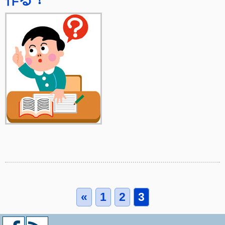
«
1
2
3