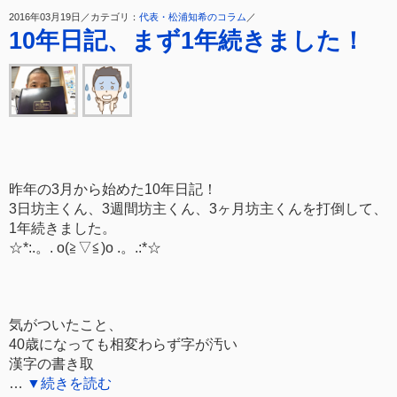
2016年03月19日／カテゴリ：
代表・松浦知希のコラム
／
10年日記、まず1年続きました！
昨年の3月から始めた10年日記！
3日坊主くん、3週間坊主くん、3ヶ月坊主くんを打倒して、
1年続きました。
☆*:.。. o(≧▽≦)o .。.:*☆
気がついたこと、
40歳になっても相変わらず字が汚い
漢字の書き取
…
▼続きを読む