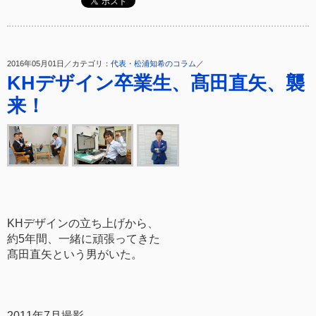
2016年05月01日／カテゴリ：
代表・松浦知希のコラム
／
KHデザイン卒業生、髙田直矢、襲
来！
KHデザインの立ち上げから、
約5年間、一緒に頑張ってきた
髙田直矢という男がいた。
2011年7月撮影