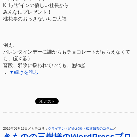
KHデザインの優しい社長から
みんなにプレゼント！
桃花亭のおっきないちご大福
例え、
バレンタインデーに誰からもチョコレートがもらえなくて
も、(இɷஇ )
普段、邪険に扱われていても、(இɷஇ
…
▼続きを読む
2016年03月13日／カテゴリ：
クライアント紹介
,
代表・松浦知希のコラム
／
きものの三樹様のWordPressブロ