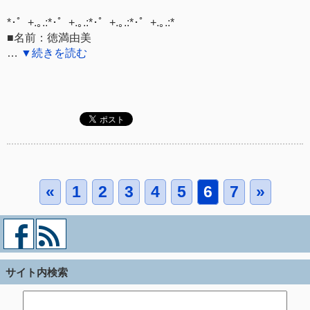
*･゜+.｡.:*･゜+.｡.:*･゜+.｡.:*･゜+.｡.:*
■名前：徳満由美
…
▼続きを読む
«
1
2
3
4
5
6
7
»
サイト内検索