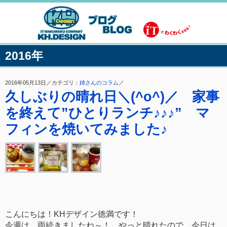
2016年
2016年05月13日／カテゴリ：
姉さんのコラム
／
久しぶりの晴れ日＼(^o^)／ 家事
を終えて”ひとりランチ♪♪♪” マ
フィンを焼いてみました♪
こんにちは！KHデザイン徳満です！
今週は、雨続きましたね～！ やっと晴れたので、今日は